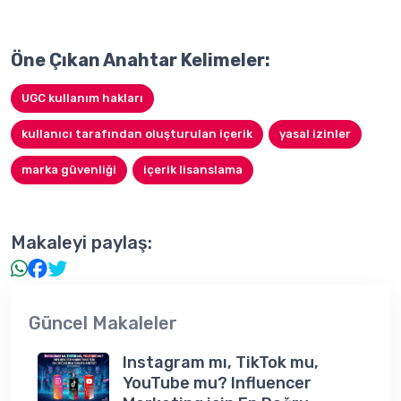
Öne Çıkan Anahtar Kelimeler:
UGC kullanım hakları
kullanıcı tarafından oluşturulan içerik
yasal izinler
marka güvenliği
içerik lisanslama
Makaleyi paylaş:
Güncel Makaleler
Instagram mı, TikTok mu,
YouTube mu? Influencer