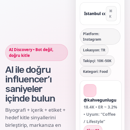
⌘
K
Platform:
Instagram
AI Discovery • Bot değil,
Lokasyon: TR
doğru kitle
Takipçi: 10K–50K
AI ile doğru
Kategori: Food
influencer’ı
saniyeler
içinde bulun
@kahvegunlugu
18.4K • ER ~ 3.2%
Biyografi + içerik + etiket +
• Uyum: “Coffee
hedef kitle sinyallerini
/ Lifestyle”
birleştirip, markanıza en