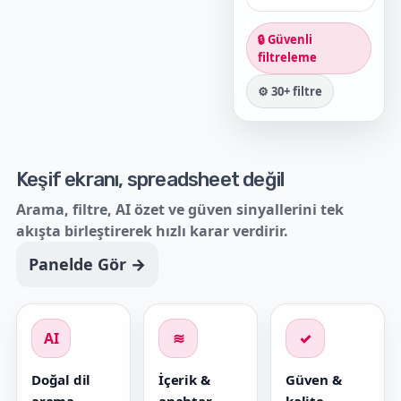
🔒 Güvenli
filtreleme
⚙️ 30+ filtre
Keşif ekranı, spreadsheet değil
Arama, filtre, AI özet ve güven sinyallerini tek
akışta birleştirerek hızlı karar verdirir.
Panelde Gör →
AI
≋
✓
Doğal dil
İçerik &
Güven &