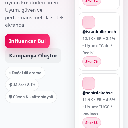
Skor 82
uygun kreatörleri önerir.
Uyum, güven ve
performans metrikleri tek
ekranda.
@istanbulbrunch
42.1K • ER ~ 2.1%
Influencer Bul
• Uyum: “Cafe /
Reels”
Kampanya Oluştur
Skor 76
⚡ Doğal dil arama
🧠 AI özet & fit
@sehirdekahve
🛡️ Güven & kalite sinyali
11.9K • ER ~ 4.5%
• Uyum: “UGC /
Reviews”
Skor 88