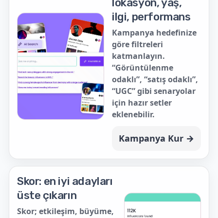
lokasyon, yaş,
ilgi, performans
Kampanya hedefinize
göre filtreleri
katmanlayın.
“Görüntülenme
odaklı”, “satış odaklı”,
“UGC” gibi senaryolar
için hazır setler
eklenebilir.
Kampanya Kur →
Skor: en iyi adayları
üste çıkarın
Skor; etkileşim, büyüme,