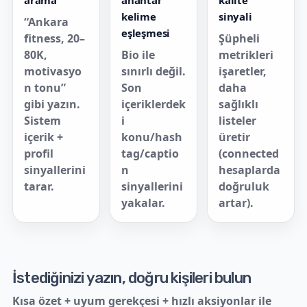
arama
anahtar
kalite
kelime
sinyali
“Ankara
eşleşmesi
fitness, 20–
Şüpheli
80K,
Bio ile
metrikleri
motivasyo
sınırlı değil.
işaretler,
n tonu”
Son
daha
gibi yazın.
içeriklerdek
sağlıklı
Sistem
i
listeler
içerik +
konu/hash
üretir
profil
tag/captio
(connected
sinyallerini
n
hesaplarda
tarar.
sinyallerini
doğruluk
yakalar.
artar).
İstediğinizi yazın, doğru kişileri bulun
Kısa özet + uyum gerekçesi + hızlı aksiyonlar ile