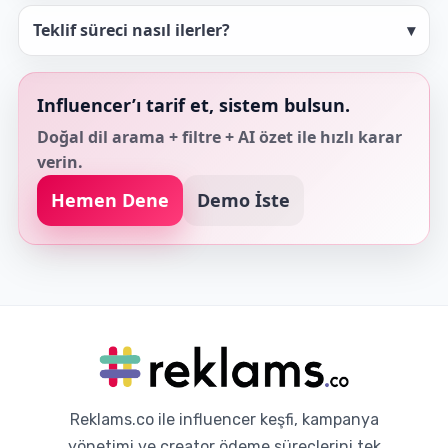
Teklif süreci nasıl ilerler?
▾
Influencer’ı tarif et, sistem bulsun.
Doğal dil arama + filtre + AI özet ile hızlı karar
verin.
Hemen Dene
Demo İste
Reklams.co ile influencer keşfi, kampanya
yönetimi ve creator ödeme süreçlerini tek